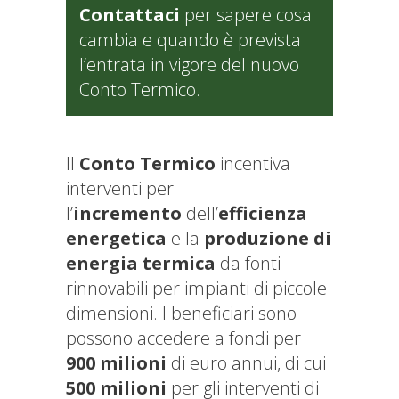
Contattaci
per sapere cosa
cambia e quando è prevista
l’entrata in vigore del nuovo
Conto Termico.
Il
Conto Termico
incentiva
interventi per
l’
incremento
dell’
efficienza
energetica
e la
produzione di
energia termica
da fonti
rinnovabili per impianti di piccole
dimensioni. I beneficiari sono
possono accedere a fondi per
900 milioni
di euro
annui, di cui
500 m
ilioni
per gli interventi di